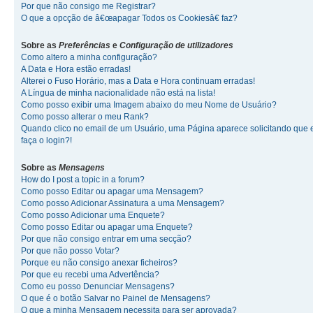
Por que não consigo me Registrar?
O que a opcção de â€œapagar Todos os Cookiesâ€ faz?
Sobre as
Preferências
e
Configuração de utilizadores
Como altero a minha configuração?
A Data e Hora estão erradas!
Alterei o Fuso Horário, mas a Data e Hora continuam erradas!
A Língua de minha nacionalidade não está na lista!
Como posso exibir uma Imagem abaixo do meu Nome de Usuário?
Como posso alterar o meu Rank?
Quando clico no email de um Usuário, uma Página aparece solicitando que 
faça o login?!
Sobre as
Mensagens
How do I post a topic in a forum?
Como posso Editar ou apagar uma Mensagem?
Como posso Adicionar Assinatura a uma Mensagem?
Como posso Adicionar uma Enquete?
Como posso Editar ou apagar uma Enquete?
Por que não consigo entrar em uma secção?
Por que não posso Votar?
Porque eu não consigo anexar ficheiros?
Por que eu recebi uma Advertência?
Como eu posso Denunciar Mensagens?
O que é o botão Salvar no Painel de Mensagens?
O que a minha Mensagem necessita para ser aprovada?