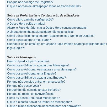
Por que não consigo me Registrar?
O que a opcção de â€œapagar Todos os Cookiesâ€ faz?
Sobre as
Preferências
e
Configuração de utilizadores
Como altero a minha configuração?
A Data e Hora estão erradas!
Alterei o Fuso Horário, mas a Data e Hora continuam erradas!
A Língua de minha nacionalidade não está na lista!
Como posso exibir uma Imagem abaixo do meu Nome de Usuário?
Como posso alterar o meu Rank?
Quando clico no email de um Usuário, uma Página aparece solicitando que 
faça o login?!
Sobre as
Mensagens
How do I post a topic in a forum?
Como posso Editar ou apagar uma Mensagem?
Como posso Adicionar Assinatura a uma Mensagem?
Como posso Adicionar uma Enquete?
Como posso Editar ou apagar uma Enquete?
Por que não consigo entrar em uma secção?
Por que não posso Votar?
Porque eu não consigo anexar ficheiros?
Por que eu recebi uma Advertência?
Como eu posso Denunciar Mensagens?
O que é o botão Salvar no Painel de Mensagens?
O que a minha Mensagem necessita para ser aprovada?