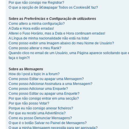
Por que não consigo me Registrar?
O que a opcção de â€œapagar Todos os Cookiesâ€ faz?
Sobre as
Preferências
e
Configuração de utilizadores
Como altero a minha configuração?
A Data e Hora estão erradas!
Alterei o Fuso Horário, mas a Data e Hora continuam erradas!
A Língua de minha nacionalidade não está na lista!
Como posso exibir uma Imagem abaixo do meu Nome de Usuário?
Como posso alterar o meu Rank?
Quando clico no email de um Usuário, uma Página aparece solicitando que 
faça o login?!
Sobre as
Mensagens
How do I post a topic in a forum?
Como posso Editar ou apagar uma Mensagem?
Como posso Adicionar Assinatura a uma Mensagem?
Como posso Adicionar uma Enquete?
Como posso Editar ou apagar uma Enquete?
Por que não consigo entrar em uma secção?
Por que não posso Votar?
Porque eu não consigo anexar ficheiros?
Por que eu recebi uma Advertência?
Como eu posso Denunciar Mensagens?
O que é o botão Salvar no Painel de Mensagens?
O que a minha Mensagem necessita para ser aprovada?