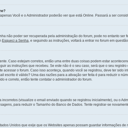
ine?
 apenas Você e o Administrador poderão ver que está Online. Passará a ser con
ha não poder ser recuperada pela administração do forum, pode no entanto ser fe
em
Esqueci a Senha
, e seguindo as instruções, voltará a entrar no forum em questã
ente. Caso estejam corretos, então uma entre duas coisas podem estar acontecen
eguir as instruções que recebeu. Se este não é o seu caso, será que o seu registro
nte acessar o forum. Caso isso aconteça, quando você se registrou, deve ter sido i
il escrito é válido? Uma das razões para a ativação ser feita é para reduzir o nú
o e correto, então tente contatar o administrador do forum.
corretos (visualize o email enviado quando se registrou inicialmente), ou o Admi
nsagens, para reduzir o Tamanho do Banco de Dados. Tente registrar-se novamente
 Estados Unidos que exije que os Websites apenas possam guardar informações de