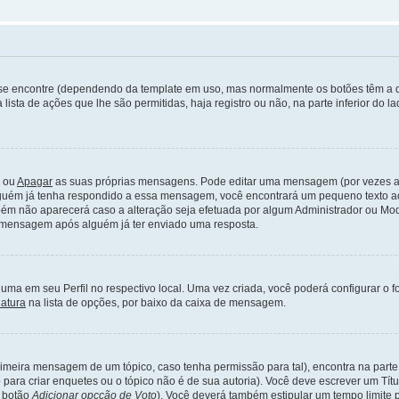
nde se encontre (dependendo da template em uso, mas normalmente os botões têm 
lista de ações que lhe são permitidas, haja registro ou não, na parte inferior do
ou
Apagar
as suas próprias mensagens. Pode editar uma mensagem (por vezes ap
uém já tenha respondido a essa mensagem, você encontrará um pequeno texto ao 
m não aparecerá caso a alteração seja efetuada por algum Administrador ou Mo
 mensagem após alguém já ter enviado uma resposta.
ma em seu Perfil no respectivo local. Uma vez criada, você poderá configurar o 
natura
na lista de opções, por baixo da caixa de mensagem.
imeira mensagem de um tópico, caso tenha permissão para tal), encontra na parte 
 para criar enquetes ou o tópico não é de sua autoria). Você deve escrever um T
o botão
Adicionar opcção de Voto
). Você deverá também estipular um tempo limite p