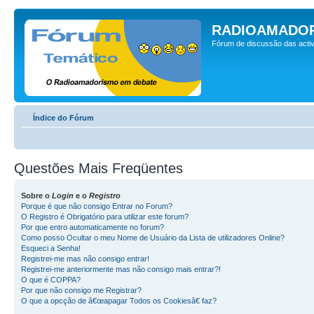
RADIOAMADOR
Fórum de discussão das activ
Índice do Fórum
Questões Mais Freqüentes
Sobre o
Login
e o
Registro
Porque é que não consigo Entrar no Forum?
O Registro é Obrigatório para utilizar este forum?
Por que entro automaticamente no forum?
Como posso Ocultar o meu Nome de Usuário da Lista de utilizadores Online?
Esqueci a Senha!
Registrei-me mas não consigo entrar!
Registrei-me anteriormente mas não consigo mais entrar?!
O que é COPPA?
Por que não consigo me Registrar?
O que a opcção de â€œapagar Todos os Cookiesâ€ faz?