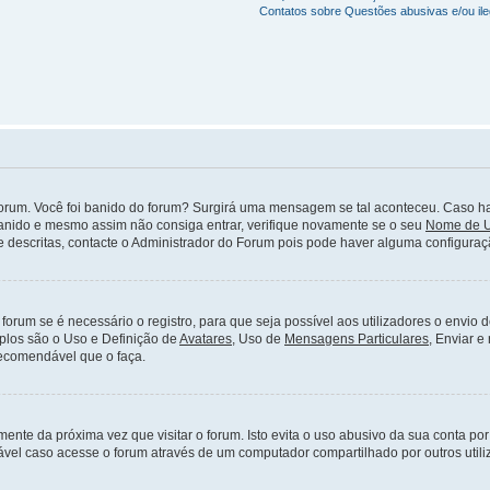
Contatos sobre Questões abusivas e/ou ile
orum. Você foi banido do forum? Surgirá uma mensagem se tal aconteceu. Caso ha
banido e mesmo assim não consiga entrar, verifique novamente se o seu
Nome de U
descritas, contacte o Administrador do Forum pois pode haver alguma configuraç
 forum se é necessário o registro, para que seja possível aos utilizadores o envio
mplos são o Uso e Definição de
Avatares
, Uso de
Mensagens Particulares
, Enviar e
recomendável que o faça.
mente da próxima vez que visitar o forum. Isto evita o uso abusivo da sua conta p
vel caso acesse o forum através de um computador compartilhado por outros utiliza