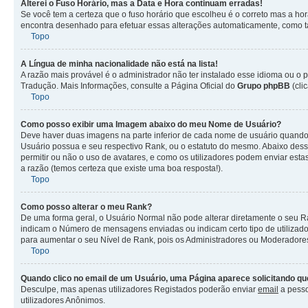
Alterei o Fuso Horário, mas a Data e Hora continuam erradas!
Se você tem a certeza que o fuso horário que escolheu é o correto mas a hor
encontra desenhado para efetuar essas alterações automaticamente, como ta
Topo
A Língua de minha nacionalidade não está na lista!
A razão mais provável é o administrador não ter instalado esse idioma ou o
Tradução. Mais Informações, consulte a Página Oficial do
Grupo phpBB
(cli
Topo
Como posso exibir uma Imagem abaixo do meu Nome de Usuário?
Deve haver duas imagens na parte inferior de cada nome de usuário quand
Usuário possua e seu respectivo Rank, ou o estatuto do mesmo. Abaixo des
permitir ou não o uso de avatares, e como os utilizadores podem enviar est
a razão (temos certeza que existe uma boa resposta!).
Topo
Como posso alterar o meu Rank?
De uma forma geral, o Usuário Normal não pode alterar diretamente o seu R
indicam o Número de mensagens enviadas ou indicam certo tipo de utilizad
para aumentar o seu Nível de Rank, pois os Administradores ou Moderadores
Topo
Quando clico no email de um Usuário, uma Página aparece solicitando que
Desculpe, mas apenas utilizadores Registados poderão enviar
email
a pesso
utilizadores Anônimos.