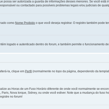
ue possa ser autorizada a guarda de informações desses menores. Se você está in
sponsável ou contactado para possíveis problemas legais e/ou judiciais de qualque
onado como
Nome Proibido
o que você deseja registrar. O registro também pode ter
ntém logado e autenticado dentro do forum, e também permite o funcionamento de
lterá-la, clique em
Perfil
(normalmente no topo da página, dependendo da template e
alize as Horas de um Fuso Horário diferente de onde você normalmente se encontr
es, Paris, Nova Iorque, Sidney, ou onde você estiver. Note que a mudança do fuso h
egistre no forum!