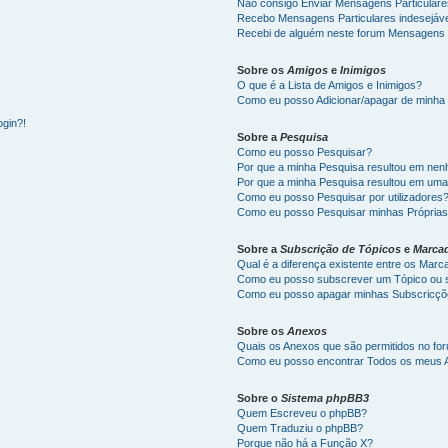
Não consigo Enviar Mensagens Particulare
Recebo Mensagens Particulares indesejáve
Recebi de alguém neste forum Mensagens d
Sobre os
Amigos
e
Inimigos
O que é a Lista de Amigos e Inimigos?
Como eu posso Adicionar/apagar de minha L
ogin?!
Sobre a
Pesquisa
Como eu posso Pesquisar?
Por que a minha Pesquisa resultou em ne
Por que a minha Pesquisa resultou em uma
Como eu posso Pesquisar por utilizadores
Como eu posso Pesquisar minhas Própria
Sobre a
Subscrição de Tópicos
e
Marca
Qual é a diferença existente entre os Mar
Como eu posso subscrever um Tópico ou s
Como eu posso apagar minhas Subscricç
Sobre os
Anexos
Quais os Anexos que são permitidos no fo
Como eu posso encontrar Todos os meus 
Sobre o
Sistema phpBB3
Quem Escreveu o phpBB?
Quem Traduziu o phpBB?
Porque não há a Função X?