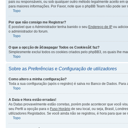
pais ou responsáveis, ou sob qualquer outro método legalmente aceito em q
para maiores informações. Por Favor, note que o phpBB Team não pode ser re
Topo
Por que não consigo me Registrar?
É possível que o Administrador tenha banido o seu
Endereço de IP
ou adici
o administrador do forum.
Topo
O que a opcção de â€œapagar Todos os Cookiesâ€ faz?
Simplesmente exclui todos os cookies criados pelo phpBB3, os quais lhe ma
Topo
Sobre as
Preferências
e
Configuração de utilizadores
Como altero a minha configuração?
Toda a sua configuração (após o registro) é salva no Banco de Dados. Para a
Topo
A Data e Hora estão erradas!
As Datas provavelmente estão corretas, porém pode acontecer que você visu
seu Perfil a opcção para o
Fuso Horário
de seu local, ou seja, Brasil, Londr
utilizadores Registados. Se você ainda não se registrou, é hora para que se r
Topo