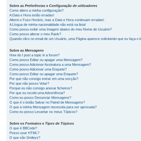
Sobre as
Preferências
e
Configuração de utilizadores
Como altero a minha configuração?
A Data e Hora estão erradas!
Alterei o Fuso Horário, mas a Data e Hora continuam erradas!
A Língua de minha nacionalidade não está na lista!
Como posso exibir uma Imagem abaixo do meu Nome de Usuário?
Como posso alterar o meu Rank?
Quando clico no email de um Usuário, uma Página aparece solicitando que eu faça o l
Sobre as
Mensagens
How do I post a topic in a forum?
Como posso Editar ou apagar uma Mensagem?
Como posso Adicionar Assinatura a uma Mensagem?
Como posso Adicionar uma Enquete?
Como posso Editar ou apagar uma Enquete?
Por que não consigo entrar em uma secção?
Por que não posso Votar?
Porque eu não consigo anexar ficheiros?
Por que eu recebi uma Advertência?
Como eu posso Denunciar Mensagens?
O que é o botão Salvar no Painel de Mensagens?
O que a minha Mensagem necessita para ser aprovada?
Como eu posso Levantar os meus Tópicos?
Sobre os
Formatos
e
Tipos de Tópicos
O que é BBCode?
Posso usar HTML?
O que são Smileys?