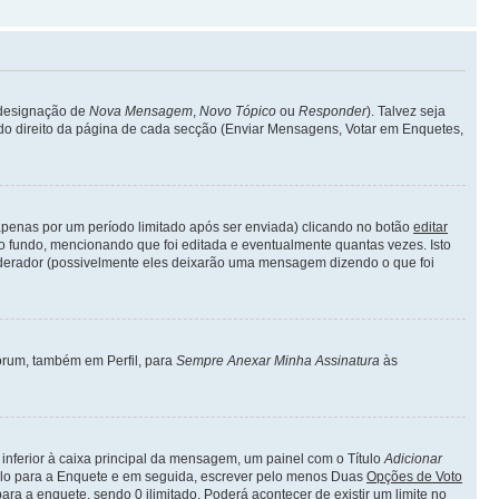
a designação de
Nova Mensagem
,
Novo Tópico
ou
Responder
). Talvez seja
 lado direito da página de cada secção (Enviar Mensagens, Votar em Enquetes,
enas por um período limitado após ser enviada) clicando no botão
editar
fundo, mencionando que foi editada e eventualmente quantas vezes. Isto
derador (possivelmente eles deixarão uma mensagem dizendo o que foi
forum, também em Perfil, para
Sempre Anexar Minha Assinatura
às
inferior à caixa principal da mensagem, um painel com o Título
Adicionar
ítulo para a Enquete e em seguida, escrever pelo menos Duas
Opções de Voto
ara a enquete, sendo 0 ilimitado. Poderá acontecer de existir um limite no