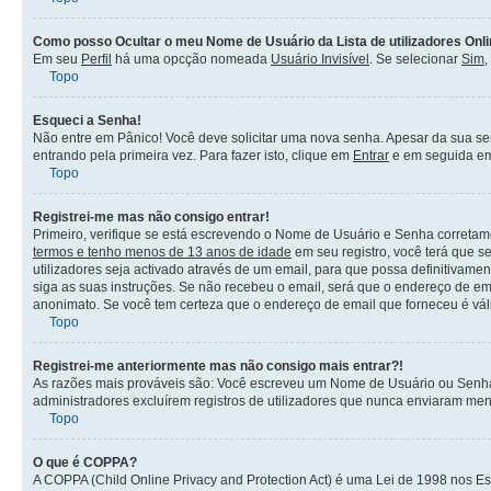
Como posso Ocultar o meu Nome de Usuário da Lista de utilizadores Onl
Em seu
Perfil
há uma opcção nomeada
Usuário Invisível
. Se selecionar
Sim
,
Topo
Esqueci a Senha!
Não entre em Pânico! Você deve solicitar uma nova senha. Apesar da sua sen
entrando pela primeira vez. Para fazer isto, clique em
Entrar
e em seguida 
Topo
Registrei-me mas não consigo entrar!
Primeiro, verifique se está escrevendo o Nome de Usuário e Senha corretam
termos e tenho menos de 13 anos de idade
em seu registro, você terá que s
utilizadores seja activado através de um email, para que possa definitivame
siga as suas instruções. Se não recebeu o email, será que o endereço de ema
anonimato. Se você tem certeza que o endereço de email que forneceu é válid
Topo
Registrei-me anteriormente mas não consigo mais entrar?!
As razões mais prováveis são: Você escreveu um Nome de Usuário ou Senha in
administradores excluírem registros de utilizadores que nunca enviaram me
Topo
O que é COPPA?
A COPPA (Child Online Privacy and Protection Act) é uma Lei de 1998 nos