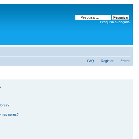
Pesquisa avançada
FAQ
Registar
Entrar
s
dores?
entes cores?