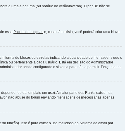
 hora diurna e noturna (ou horário de verão/inverno). O phpBB não se
tale esse
Pacote de Línguas
e, caso não exista, você poderá criar uma Nova
em forma de blocos ou estrelas indicando a quantidade de mensagens que o
única ou pertencente a cada usuário. Está em decisão do Administrador
dministrador, tendo configurado o sistema para não o permitir. Pergunte-lhe
 dependendo da template em uso). A maior parte dos Ranks existentes,
r Favor, não abuse do forum enviando mensagens desnecessárias apenas
.
sta função). Isso é para evitar o uso malicioso do Sistema de email por