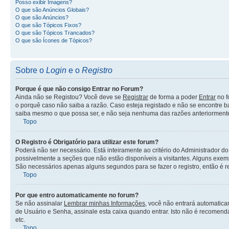
Posso exibir Imagens?
O que são Anúncios Globais?
O que são Anúncios?
O que são Tópicos Fixos?
O que são Tópicos Trancados?
O que são Ícones de Tópicos?
Sobre o
Login
e o
Registro
Porque é que não consigo Entrar no Forum?
Ainda não se Registou? Você deve se
Registrar
de forma a poder
Entrar
no f
o porquê caso não saiba a razão. Caso esteja registado e não se encontre 
saiba mesmo o que possa ser, e não seja nenhuma das razões anteriormente 
Topo
O Registro é Obrigatório para utilizar este forum?
Poderá não ser necessário. Está inteiramente ao critério do Administrador do
possivelmente a seções que não estão disponíveis a visitantes. Alguns exe
São necessários apenas alguns segundos para se fazer o registro, então é 
Topo
Por que entro automaticamente no forum?
Se não assinalar
Lembrar minhas Informações
, você não entrará automatica
de Usuário e Senha, assinale esta caixa quando entrar. Isto não é recomendá
etc.
Topo