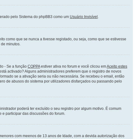
siderado pelo Sistema do phpBB3 como um
Usuário Invisível
.
ito como que se nunca a tivesse registado, ou seja, como que se estivesse
o de minutos.
do - Se a função
COPPA
estiver ativa no forum e você clicou em
Aceito estes
 está activado? Alguns administradores preferem que o registro de novos
nformado se a ativação seria ou não necessária. Se recebeu o email, então
mero de abusos do sistema por utilizadores disfarçados ou passando pelo
nistrador poderá ter excluído o seu registro por algum motivo. É comum
 e participar das discussões do forum.
 menores com meenos de 13 anos de Idade, com a devida autorização dos