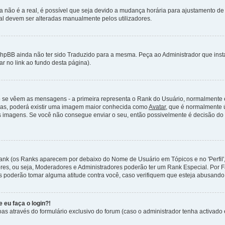
a não é a real, é possível que seja devido a mudança horária para ajustamento de
l devem ser alteradas manualmente pelos utilizadores.
 phpBB ainda não ter sido Traduzido para a mesma. Peça ao Administrador que ins
car no link ao fundo desta página).
o se vêem as mensagens - a primeira representa o Rank do Usuário, normalmente 
sas, poderá existir uma imagem maior conhecida como
Avatar
, que é normalmente 
as imagens. Se você não consegue enviar o seu, então possivelmente é decisão do a
ank (os Ranks aparecem por debaixo do Nome de Usuário em Tópicos e no 'Perfil',
ores, ou seja, Moderadores e Administradores poderão ter um Rank Especial. Po
 poderão tomar alguma atitude contra você, caso verifiquem que esteja abusando
 eu faça o login?!
as através do formulário exclusivo do forum (caso o administrador tenha activado e