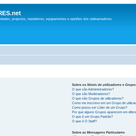
ES.net
idades, projectos, repetidores, equipamentos e opiniões dos radioamadores.
Sobre os
Níveis de utilizadores
e
Grupo
O que são Administradores?
O que são Moderadores?
O que são Grupos de utilizadores?
Como me inscrevo em um Grupo de utiliza
Como posso ser Líder de um Grupo?
Por que alguns Grupos aparecem em difer
O que é um Grupo Padrão?
O que é O Staff?
Sobre as
Mensagens Particulares