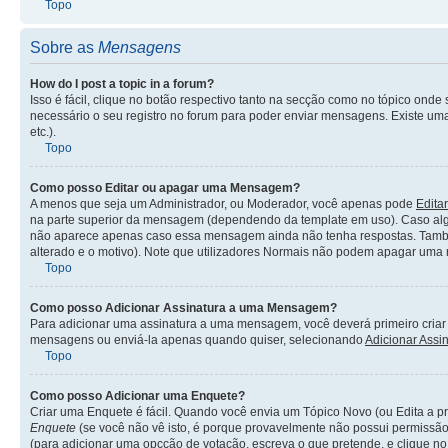
Topo
Sobre as
Mensagens
How do I post a topic in a forum?
Isso é fácil, clique no botão respectivo tanto na secção como no tópico o
necessário o seu registro no forum para poder enviar mensagens. Existe uma 
etc.).
Topo
Como posso Editar ou apagar uma Mensagem?
A menos que seja um Administrador, ou Moderador, você apenas pode
Editar
na parte superior da mensagem (dependendo da template em uso). Caso alg
não aparece apenas caso essa mensagem ainda não tenha respostas. També
alterado e o motivo). Note que utilizadores Normais não podem apagar uma
Topo
Como posso Adicionar Assinatura a uma Mensagem?
Para adicionar uma assinatura a uma mensagem, você deverá primeiro criar u
mensagens ou enviá-la apenas quando quiser, selecionando
Adicionar Assi
Topo
Como posso Adicionar uma Enquete?
Criar uma Enquete é fácil. Quando você envia um Tópico Novo (ou Edita a pr
Enquete
(se você não vê isto, é porque provavelmente não possui permissão
(para adicionar uma opcção de votação, escreva o que pretende, e clique n