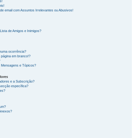
s!
is!
e email com Assuntos Irrelevantes ou Abusivos!
ista de Amigos e Inimigos?
nhuma ocorrência?
 página em branco!?
?
s Mensagens e Tópicos?
dores
cadores e a Subscrição?
ecção específica?
ões?
rum?
Anexos?