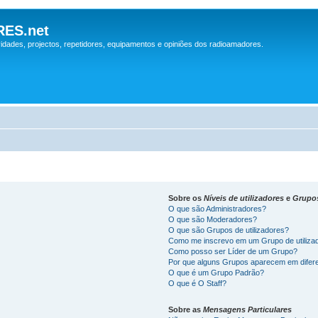
ES.net
idades, projectos, repetidores, equipamentos e opiniões dos radioamadores.
Sobre os
Níveis de utilizadores
e
Grupo
O que são Administradores?
O que são Moderadores?
O que são Grupos de utilizadores?
Como me inscrevo em um Grupo de utiliza
Como posso ser Líder de um Grupo?
Por que alguns Grupos aparecem em difer
O que é um Grupo Padrão?
O que é O Staff?
Sobre as
Mensagens Particulares