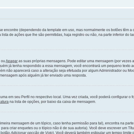
nde se encontre (dependendo da template em uso, mas normalmente os botões têm 
lista de ações que lhe são permitidas, haja registro ou não, na parte inferior do
ou
Apagar
as suas próprias mensagens. Pode editar uma mensagem (por vezes ap
uém já tenha respondido a essa mensagem, você encontrará um pequeno texto ao 
m não aparecerá caso a alteração seja efetuada por algum Administrador ou Mo
 mensagem após alguém já ter enviado uma resposta.
ma em seu Perfil no respectivo local. Uma vez criada, você poderá configurar o 
natura
na lista de opções, por baixo da caixa de mensagem.
imeira mensagem de um tópico, caso tenha permissão para tal), encontra na parte 
 para criar enquetes ou o tópico não é de sua autoria). Você deve escrever um T
o botão
Adicionar opcção de Voto
). Você deverá também estipular um tempo limite p