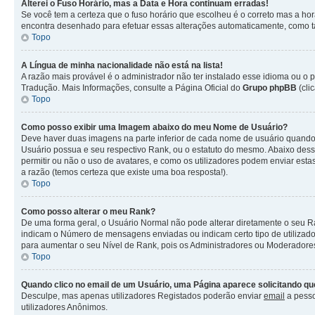
Alterei o Fuso Horário, mas a Data e Hora continuam erradas!
Se você tem a certeza que o fuso horário que escolheu é o correto mas a hor
encontra desenhado para efetuar essas alterações automaticamente, como ta
Topo
A Língua de minha nacionalidade não está na lista!
A razão mais provável é o administrador não ter instalado esse idioma ou o
Tradução. Mais Informações, consulte a Página Oficial do
Grupo phpBB
(cli
Topo
Como posso exibir uma Imagem abaixo do meu Nome de Usuário?
Deve haver duas imagens na parte inferior de cada nome de usuário quand
Usuário possua e seu respectivo Rank, ou o estatuto do mesmo. Abaixo des
permitir ou não o uso de avatares, e como os utilizadores podem enviar est
a razão (temos certeza que existe uma boa resposta!).
Topo
Como posso alterar o meu Rank?
De uma forma geral, o Usuário Normal não pode alterar diretamente o seu R
indicam o Número de mensagens enviadas ou indicam certo tipo de utilizad
para aumentar o seu Nível de Rank, pois os Administradores ou Moderadores
Topo
Quando clico no email de um Usuário, uma Página aparece solicitando que
Desculpe, mas apenas utilizadores Registados poderão enviar
email
a pesso
utilizadores Anônimos.