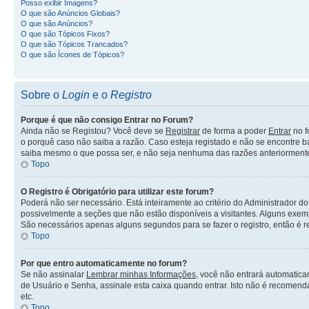
Posso exibir Imagens?
O que são Anúncios Globais?
O que são Anúncios?
O que são Tópicos Fixos?
O que são Tópicos Trancados?
O que são Ícones de Tópicos?
Sobre o
Login
e o
Registro
Porque é que não consigo Entrar no Forum?
Ainda não se Registou? Você deve se
Registrar
de forma a poder
Entrar
no f
o porquê caso não saiba a razão. Caso esteja registado e não se encontre 
saiba mesmo o que possa ser, e não seja nenhuma das razões anteriormente 
Topo
O Registro é Obrigatório para utilizar este forum?
Poderá não ser necessário. Está inteiramente ao critério do Administrador do
possivelmente a seções que não estão disponíveis a visitantes. Alguns exe
São necessários apenas alguns segundos para se fazer o registro, então é 
Topo
Por que entro automaticamente no forum?
Se não assinalar
Lembrar minhas Informações
, você não entrará automatica
de Usuário e Senha, assinale esta caixa quando entrar. Isto não é recomendá
etc.
Topo