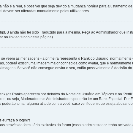
a não é a real, é possível que seja devido a mudança horária para ajustamento de
l devem ser alteradas manualmente pelos utilizadores.
 phpBB ainda não ter sido Traduzido para a mesma. Peça ao Administrador que ins
car no link ao fundo desta página).
o se vêem as mensagens - a primeira representa o Rank do Usuário, normalmente 
sas, poderá existir uma imagem maior conhecida como
Avatar
, que é normalmente 
as imagens. Se você não consegue enviar o seu, então possivelmente é decisão do a
ank (os Ranks aparecem por debaixo do Nome de Usuário em Tópicos e no 'Perfil',
ores, ou seja, Moderadores e Administradores poderão ter um Rank Especial. Po
 poderão tomar alguma atitude contra você, caso verifiquem que esteja abusando
 eu faça o login?!
as através do formulário exclusivo do forum (caso o administrador tenha activado e