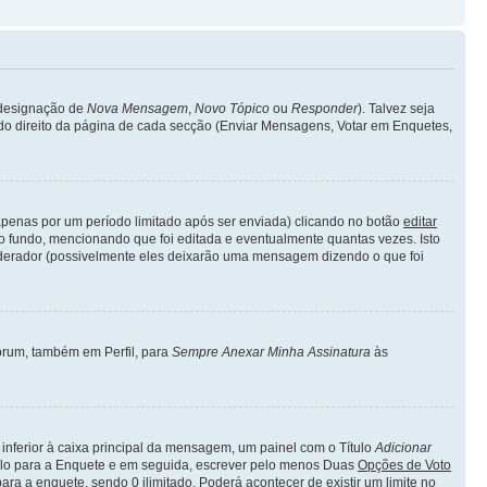
a designação de
Nova Mensagem
,
Novo Tópico
ou
Responder
). Talvez seja
 lado direito da página de cada secção (Enviar Mensagens, Votar em Enquetes,
enas por um período limitado após ser enviada) clicando no botão
editar
fundo, mencionando que foi editada e eventualmente quantas vezes. Isto
derador (possivelmente eles deixarão uma mensagem dizendo o que foi
forum, também em Perfil, para
Sempre Anexar Minha Assinatura
às
inferior à caixa principal da mensagem, um painel com o Título
Adicionar
ítulo para a Enquete e em seguida, escrever pelo menos Duas
Opções de Voto
ara a enquete, sendo 0 ilimitado. Poderá acontecer de existir um limite no