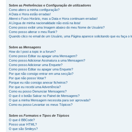
Sobre as
Preferências
e
Configuração de utilizadores
Como altero a minha configuração?
A Data e Hora estão erradas!
Alterei o Fuso Horário, mas a Data e Hora continuam erradas!
A Língua de minha nacionalidade não está na lista!
Como posso exibir uma Imagem abaixo do meu Nome de Usuário?
Como posso alterar o meu Rank?
Quando clico no email de um Usuário, uma Página aparece solicitando que eu faça o l
Sobre as
Mensagens
How do I post a topic in a forum?
Como posso Editar ou apagar uma Mensagem?
Como posso Adicionar Assinatura a uma Mensagem?
Como posso Adicionar uma Enquete?
Como posso Editar ou apagar uma Enquete?
Por que não consigo entrar em uma secção?
Por que não posso Votar?
Porque eu não consigo anexar ficheiros?
Por que eu recebi uma Advertência?
Como eu posso Denunciar Mensagens?
O que é o botão Salvar no Painel de Mensagens?
O que a minha Mensagem necessita para ser aprovada?
Como eu posso Levantar os meus Tópicos?
Sobre os
Formatos
e
Tipos de Tópicos
O que é BBCode?
Posso usar HTML?
O que são Smileys?