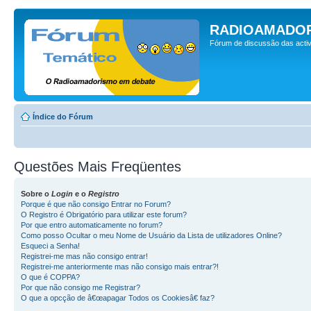
RADIOAMADOR
Fórum de discussão das activ
Índice do Fórum
Questões Mais Freqüentes
Sobre o
Login
e o
Registro
Porque é que não consigo Entrar no Forum?
O Registro é Obrigatório para utilizar este forum?
Por que entro automaticamente no forum?
Como posso Ocultar o meu Nome de Usuário da Lista de utilizadores Online?
Esqueci a Senha!
Registrei-me mas não consigo entrar!
Registrei-me anteriormente mas não consigo mais entrar?!
O que é COPPA?
Por que não consigo me Registrar?
O que a opcção de â€œapagar Todos os Cookiesâ€ faz?