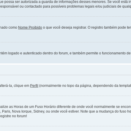
ue possa ser autorizada a guarda de informações desses menores. Se você está in
sponsável ou contactado para possíveis problemas legais e/ou judiciais de qualque
onado como
Nome Proibido
o que você deseja registrar. O registro também pode ter
ntém logado e autenticado dentro do forum, e também permite o funcionamento de
lterá-la, clique em
Perfil
(normalmente no topo da página, dependendo da template e
alize as Horas de um Fuso Horário diferente de onde você normalmente se encontr
es, Paris, Nova Iorque, Sidney, ou onde você estiver. Note que a mudança do fuso h
egistre no forum!