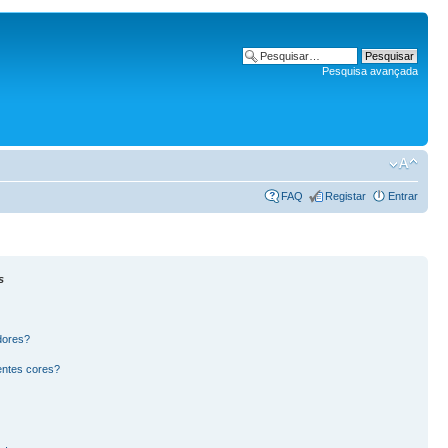
Pesquisa avançada
FAQ
Registar
Entrar
s
dores?
entes cores?