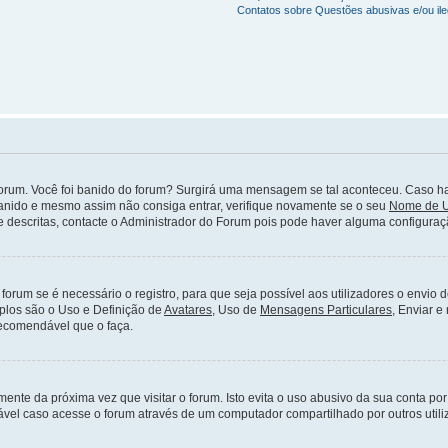
Contatos sobre Questões abusivas e/ou ile
orum. Você foi banido do forum? Surgirá uma mensagem se tal aconteceu. Caso ha
banido e mesmo assim não consiga entrar, verifique novamente se o seu
Nome de U
descritas, contacte o Administrador do Forum pois pode haver alguma configuraç
 forum se é necessário o registro, para que seja possível aos utilizadores o envio
mplos são o Uso e Definição de
Avatares
, Uso de
Mensagens Particulares
, Enviar e
recomendável que o faça.
mente da próxima vez que visitar o forum. Isto evita o uso abusivo da sua conta p
vel caso acesse o forum através de um computador compartilhado por outros utiliza