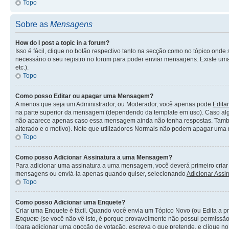
Topo
Sobre as
Mensagens
How do I post a topic in a forum?
Isso é fácil, clique no botão respectivo tanto na secção como no tópico o
necessário o seu registro no forum para poder enviar mensagens. Existe uma 
etc.).
Topo
Como posso Editar ou apagar uma Mensagem?
A menos que seja um Administrador, ou Moderador, você apenas pode
Editar
na parte superior da mensagem (dependendo da template em uso). Caso alg
não aparece apenas caso essa mensagem ainda não tenha respostas. També
alterado e o motivo). Note que utilizadores Normais não podem apagar uma
Topo
Como posso Adicionar Assinatura a uma Mensagem?
Para adicionar uma assinatura a uma mensagem, você deverá primeiro criar u
mensagens ou enviá-la apenas quando quiser, selecionando
Adicionar Assi
Topo
Como posso Adicionar uma Enquete?
Criar uma Enquete é fácil. Quando você envia um Tópico Novo (ou Edita a pr
Enquete
(se você não vê isto, é porque provavelmente não possui permissão
(para adicionar uma opcção de votação, escreva o que pretende, e clique n