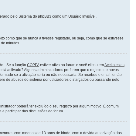
siderado pelo Sistema do phpBB3 como um
Usuário Invisível
.
ito como que se nunca a tivesse registado, ou seja, como que se estivesse
o de minutos.
do - Se a função
COPPA
estiver ativa no forum e você clicou em
Aceito estes
 está activado? Alguns administradores preferem que o registro de novos
nformado se a ativação seria ou não necessária. Se recebeu o email, então
mero de abusos do sistema por utilizadores disfarçados ou passando pelo
nistrador poderá ter excluído o seu registro por algum motivo. É comum
 e participar das discussões do forum.
 menores com meenos de 13 anos de Idade, com a devida autorização dos