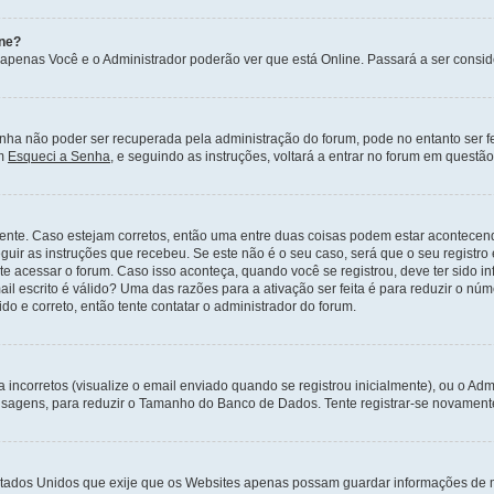
ine?
 apenas Você e o Administrador poderão ver que está Online. Passará a ser con
ha não poder ser recuperada pela administração do forum, pode no entanto ser fe
em
Esqueci a Senha
, e seguindo as instruções, voltará a entrar no forum em questã
ente. Caso estejam corretos, então uma entre duas coisas podem estar acontecen
eguir as instruções que recebeu. Se este não é o seu caso, será que o seu registro
nte acessar o forum. Caso isso aconteça, quando você se registrou, deve ter sido i
il escrito é válido? Uma das razões para a ativação ser feita é para reduzir o nú
o e correto, então tente contatar o administrador do forum.
corretos (visualize o email enviado quando se registrou inicialmente), ou o Admi
nsagens, para reduzir o Tamanho do Banco de Dados. Tente registrar-se novamente
 Estados Unidos que exije que os Websites apenas possam guardar informações de