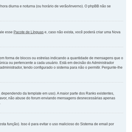
 hora diurna e noturna (ou horário de verão/inverno). O phpBB não se
tale esse
Pacote de Línguas
e, caso não exista, você poderá criar uma Nova
em forma de blocos ou estrelas indicando a quantidade de mensagens que o
única ou pertencente a cada usuário. Está em decisão do Administrador
dministrador, tendo configurado o sistema para não o permitir. Pergunte-lhe
 dependendo da template em uso). A maior parte dos Ranks existentes,
r Favor, não abuse do forum enviando mensagens desnecessárias apenas
.
sta função). Isso é para evitar o uso malicioso do Sistema de email por