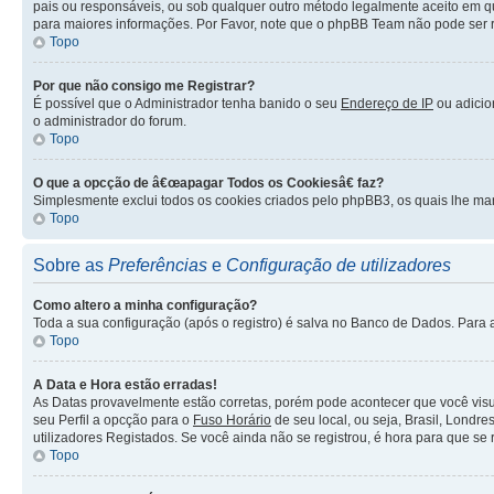
pais ou responsáveis, ou sob qualquer outro método legalmente aceito em q
para maiores informações. Por Favor, note que o phpBB Team não pode ser re
Topo
Por que não consigo me Registrar?
É possível que o Administrador tenha banido o seu
Endereço de IP
ou adici
o administrador do forum.
Topo
O que a opcção de â€œapagar Todos os Cookiesâ€ faz?
Simplesmente exclui todos os cookies criados pelo phpBB3, os quais lhe ma
Topo
Sobre as
Preferências
e
Configuração de utilizadores
Como altero a minha configuração?
Toda a sua configuração (após o registro) é salva no Banco de Dados. Para a
Topo
A Data e Hora estão erradas!
As Datas provavelmente estão corretas, porém pode acontecer que você visu
seu Perfil a opcção para o
Fuso Horário
de seu local, ou seja, Brasil, Londr
utilizadores Registados. Se você ainda não se registrou, é hora para que se r
Topo