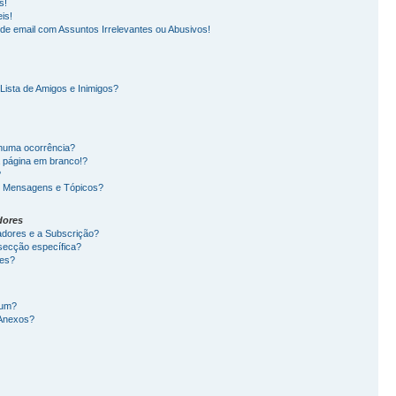
s!
is!
e email com Assuntos Irrelevantes ou Abusivos!
ista de Amigos e Inimigos?
nhuma ocorrência?
 página em branco!?
?
s Mensagens e Tópicos?
dores
cadores e a Subscrição?
ecção específica?
ões?
rum?
Anexos?