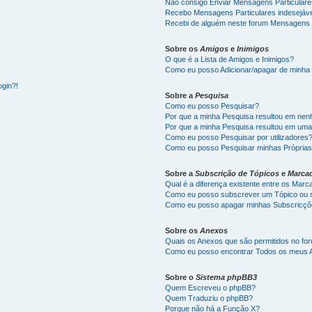
Não consigo Enviar Mensagens Particulare
Recebo Mensagens Particulares indesejáve
Recebi de alguém neste forum Mensagens d
Sobre os
Amigos
e
Inimigos
O que é a Lista de Amigos e Inimigos?
Como eu posso Adicionar/apagar de minha L
ogin?!
Sobre a
Pesquisa
Como eu posso Pesquisar?
Por que a minha Pesquisa resultou em ne
Por que a minha Pesquisa resultou em uma
Como eu posso Pesquisar por utilizadores
Como eu posso Pesquisar minhas Própria
Sobre a
Subscrição de Tópicos
e
Marca
Qual é a diferença existente entre os Mar
Como eu posso subscrever um Tópico ou s
Como eu posso apagar minhas Subscricç
Sobre os
Anexos
Quais os Anexos que são permitidos no fo
Como eu posso encontrar Todos os meus 
Sobre o
Sistema phpBB3
Quem Escreveu o phpBB?
Quem Traduziu o phpBB?
Porque não há a Função X?