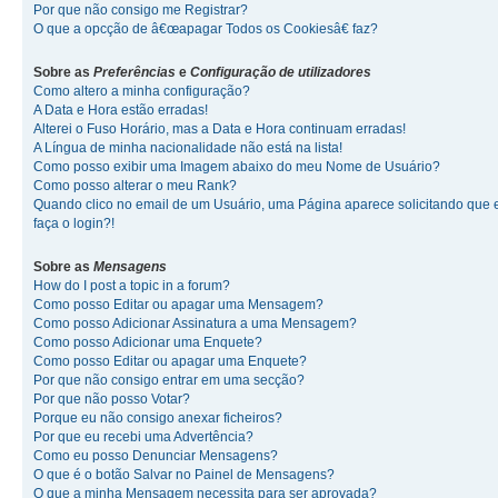
Por que não consigo me Registrar?
O que a opcção de â€œapagar Todos os Cookiesâ€ faz?
Sobre as
Preferências
e
Configuração de utilizadores
Como altero a minha configuração?
A Data e Hora estão erradas!
Alterei o Fuso Horário, mas a Data e Hora continuam erradas!
A Língua de minha nacionalidade não está na lista!
Como posso exibir uma Imagem abaixo do meu Nome de Usuário?
Como posso alterar o meu Rank?
Quando clico no email de um Usuário, uma Página aparece solicitando que 
faça o login?!
Sobre as
Mensagens
How do I post a topic in a forum?
Como posso Editar ou apagar uma Mensagem?
Como posso Adicionar Assinatura a uma Mensagem?
Como posso Adicionar uma Enquete?
Como posso Editar ou apagar uma Enquete?
Por que não consigo entrar em uma secção?
Por que não posso Votar?
Porque eu não consigo anexar ficheiros?
Por que eu recebi uma Advertência?
Como eu posso Denunciar Mensagens?
O que é o botão Salvar no Painel de Mensagens?
O que a minha Mensagem necessita para ser aprovada?