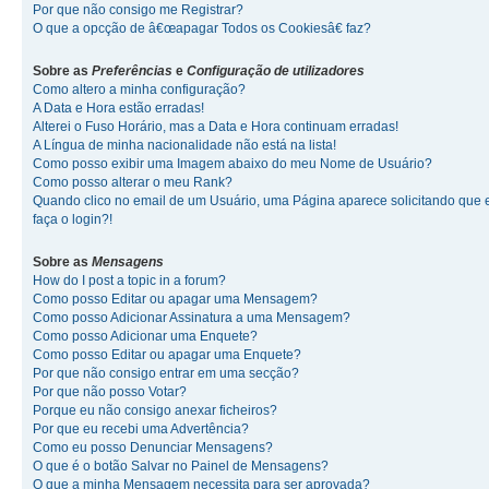
Por que não consigo me Registrar?
O que a opcção de â€œapagar Todos os Cookiesâ€ faz?
Sobre as
Preferências
e
Configuração de utilizadores
Como altero a minha configuração?
A Data e Hora estão erradas!
Alterei o Fuso Horário, mas a Data e Hora continuam erradas!
A Língua de minha nacionalidade não está na lista!
Como posso exibir uma Imagem abaixo do meu Nome de Usuário?
Como posso alterar o meu Rank?
Quando clico no email de um Usuário, uma Página aparece solicitando que 
faça o login?!
Sobre as
Mensagens
How do I post a topic in a forum?
Como posso Editar ou apagar uma Mensagem?
Como posso Adicionar Assinatura a uma Mensagem?
Como posso Adicionar uma Enquete?
Como posso Editar ou apagar uma Enquete?
Por que não consigo entrar em uma secção?
Por que não posso Votar?
Porque eu não consigo anexar ficheiros?
Por que eu recebi uma Advertência?
Como eu posso Denunciar Mensagens?
O que é o botão Salvar no Painel de Mensagens?
O que a minha Mensagem necessita para ser aprovada?