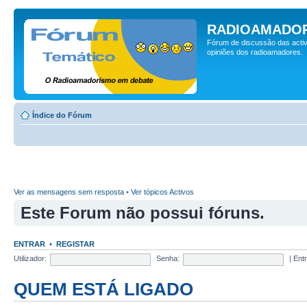
RADIOAMADOR
Fórum de discussão das activ
opiniões dos radioamadores.
Índice do Fórum
Ver as mensagens sem resposta
•
Ver tópicos Activos
Este Forum não possui fóruns.
ENTRAR
•
REGISTAR
Utilizador:
Senha:
|
Ent
QUEM ESTÁ LIGADO