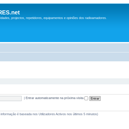
ES.net
idades, projectos, repetidores, equipamentos e opiniões dos radioamadores.
|
Entrar automaticamente na próxima visita
a informação é baseada nos Utilizadores Activos nos últimos 5 minutos)