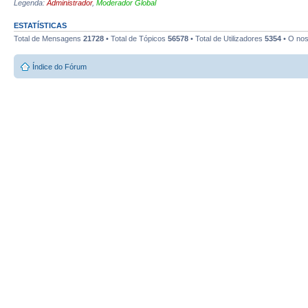
Legenda:
Administrador
,
Moderador Global
ESTATÍSTICAS
Total de Mensagens
21728
• Total de Tópicos
56578
• Total de Utilizadores
5354
• O nos
Índice do Fórum