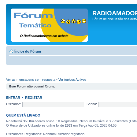
RADIOAMADOR
Fórum de discussão das activ
Índice do Fórum
Ver as mensagens sem resposta
•
Ver tópicos Activos
Este Forum não possui fóruns.
ENTRAR
•
REGISTAR
Utilizador:
Senha:
QUEM ESTÁ LIGADO
No total há
35
Utilizadores online :: 0 Registados, Nenhum Invisível e 35 Visitantes (Est
O Recorde de Utilizadores online foi de
2863
em Terça Ago 05, 2025 04:55
Utilizadores Registados: Nenhum utilizador registado