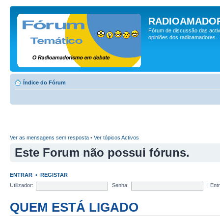
RADIOAMADOR
Fórum de discussão das activ
opiniões dos radioamadores.
Índice do Fórum
Ver as mensagens sem resposta
•
Ver tópicos Activos
Este Forum não possui fóruns.
ENTRAR
•
REGISTAR
Utilizador:
Senha:
|
Ent
QUEM ESTÁ LIGADO