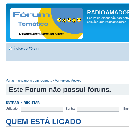
RADIOAMADOR
Fórum de discussão das activ
opiniões dos radioamadores.
Índice do Fórum
Ver as mensagens sem resposta
•
Ver tópicos Activos
Este Forum não possui fóruns.
ENTRAR
•
REGISTAR
Utilizador:
Senha:
|
Ent
QUEM ESTÁ LIGADO