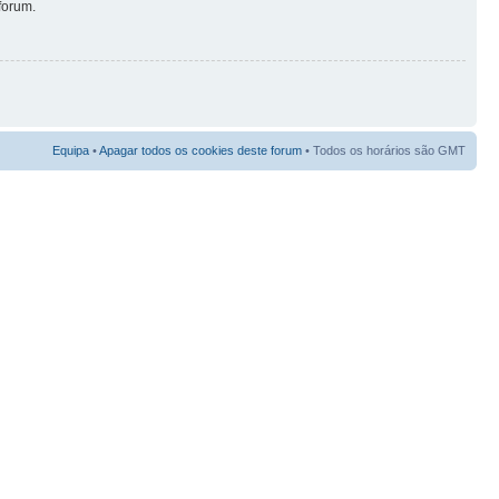
forum.
Equipa
•
Apagar todos os cookies deste forum
• Todos os horários são GMT