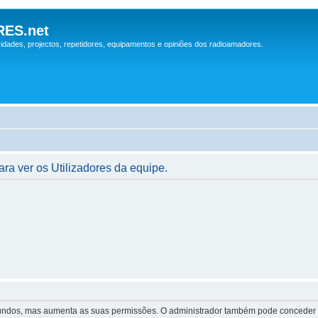
ES.net
idades, projectos, repetidores, equipamentos e opiniões dos radioamadores.
ara ver os Utilizadores da equipe.
egundos, mas aumenta as suas permissões. O administrador também pode conceder pe