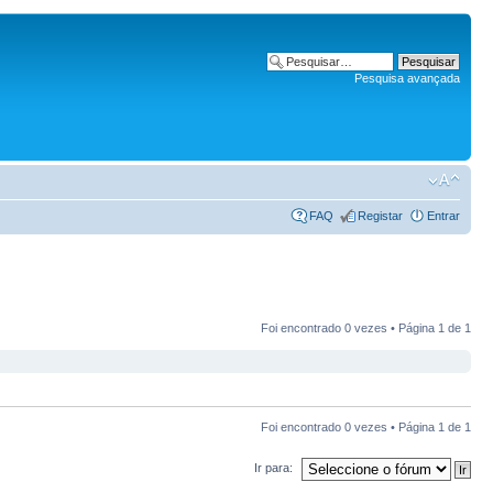
Pesquisa avançada
FAQ
Registar
Entrar
Foi encontrado 0 vezes • Página
1
de
1
Foi encontrado 0 vezes • Página
1
de
1
Ir para: