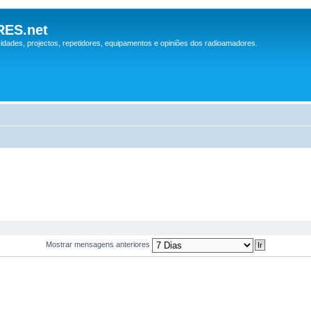
ES.net
idades, projectos, repetidores, equipamentos e opiniões dos radioamadores.
Mostrar mensagens anteriores