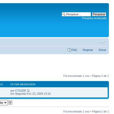
Pesquisa avançada
FAQ
Registar
Entrar
Foi encontrado 1 vez • Página
1
de
1
ES
ÚLTIMA MENSAGEM
por
CT2JZR
em Segunda Fev 23, 2009 13:16
Foi encontrado 1 vez • Página
1
de
1