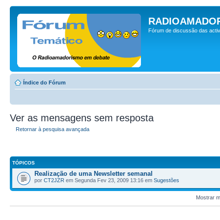
RADIOAMADOR
Fórum de discussão das activ
Índice do Fórum
Ver as mensagens sem resposta
Retornar à pesquisa avançada
TÓPICOS
Realização de uma Newsletter semanal
por
CT2JZR
em Segunda Fev 23, 2009 13:16 em
Sugestões
Mostrar m