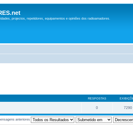
ES.net
idades, projectos, repetidores, equipamentos e opiniões dos radioamadores.
RESPOSTAS
EXIBIÇÕ
0
7290
ensagens anteriores