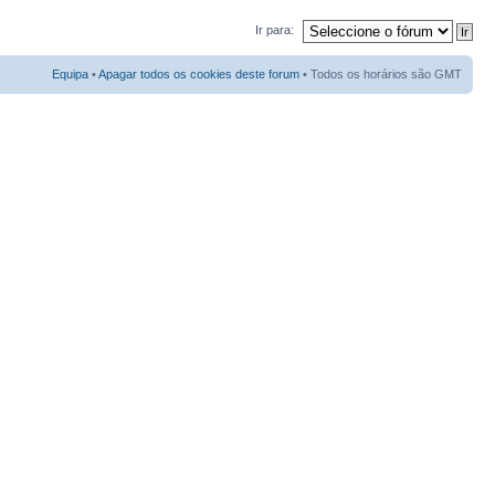
Ir para:
Equipa
•
Apagar todos os cookies deste forum
• Todos os horários são GMT