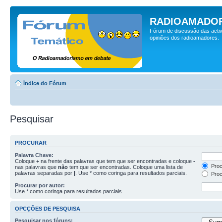
RADIOAMADOR
Fórum de discussão das activ
opiniões dos radioamadores.
Índice do Fórum
Pesquisar
PROCURAR
Palavra Chave:
Coloque
+
na frente das palavras que tem que ser encontradas e coloque
-
Proc
nas palavras que
não
tem que ser encontradas. Coloque uma lista de
palavras separadas por
|
. Use * como coringa para resultados parciais.
Proc
Procurar por autor:
Use * como coringa para resultados parciais
OPCÇÕES DE PESQUISA
Pesquisar nos fóruns: