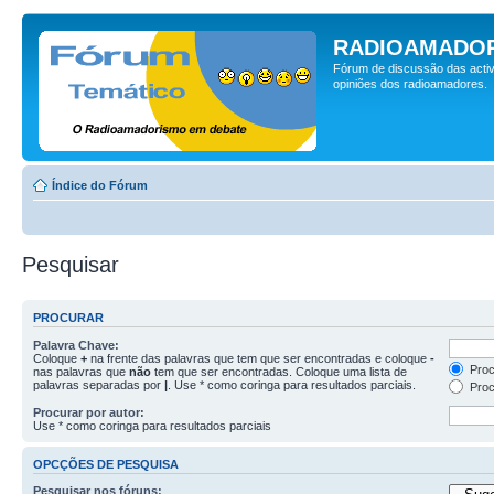
RADIOAMADOR
Fórum de discussão das activ
opiniões dos radioamadores.
Índice do Fórum
Pesquisar
PROCURAR
Palavra Chave:
Coloque
+
na frente das palavras que tem que ser encontradas e coloque
-
Proc
nas palavras que
não
tem que ser encontradas. Coloque uma lista de
palavras separadas por
|
. Use * como coringa para resultados parciais.
Proc
Procurar por autor:
Use * como coringa para resultados parciais
OPCÇÕES DE PESQUISA
Pesquisar nos fóruns: