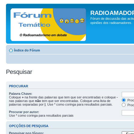
RADIOAMADOR
Fórum de discussão das activ
opiniões dos radioamadores.
Índice do Fórum
Pesquisar
PROCURAR
Palavra Chave:
Coloque
+
na frente das palavras que tem que ser encontradas e coloque
-
Proc
nas palavras que
não
tem que ser encontradas. Coloque uma lista de
palavras separadas por
|
. Use * como coringa para resultados parciais.
Proc
Procurar por autor:
Use * como coringa para resultados parciais
OPCÇÕES DE PESQUISA
Pesquisar nos fóruns: