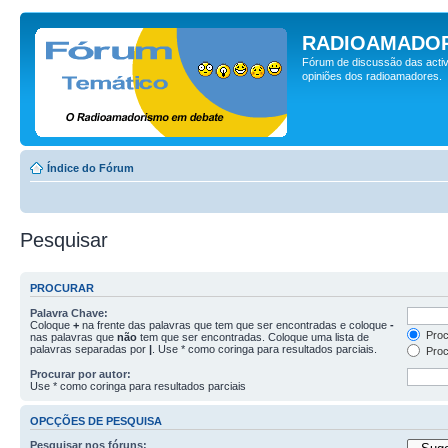
RADIOAMADOR
Fórum de discussão das activ
opiniões dos radioamadores.
Índice do Fórum
Pesquisar
PROCURAR
Palavra Chave:
Coloque
+
na frente das palavras que tem que ser encontradas e coloque
-
Proc
nas palavras que
não
tem que ser encontradas. Coloque uma lista de
palavras separadas por
|
. Use * como coringa para resultados parciais.
Proc
Procurar por autor:
Use * como coringa para resultados parciais
OPCÇÕES DE PESQUISA
Pesquisar nos fóruns: