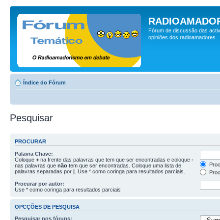
RADIOAMADOR
Fórum de discussão das activ
opiniões dos radioamadores.
Índice do Fórum
Pesquisar
PROCURAR
Palavra Chave:
Coloque
+
na frente das palavras que tem que ser encontradas e coloque
-
Proc
nas palavras que
não
tem que ser encontradas. Coloque uma lista de
palavras separadas por
|
. Use * como coringa para resultados parciais.
Proc
Procurar por autor:
Use * como coringa para resultados parciais
OPCÇÕES DE PESQUISA
Pesquisar nos fóruns: