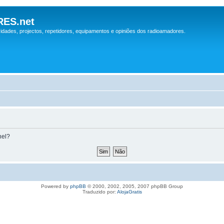
ES.net
idades, projectos, repetidores, equipamentos e opiniões dos radioamadores.
nel?
Powered by
phpBB
© 2000, 2002, 2005, 2007 phpBB Group
Traduzido por:
AlojaGratis