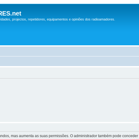
ES.net
idades, projectos, repetidores, equipamentos e opiniões dos radioamadores.
egundos, mas aumenta as suas permissões. O administrador também pode conceder pe