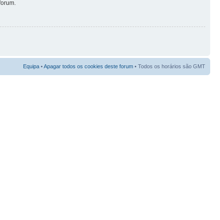
forum.
Equipa
•
Apagar todos os cookies deste forum
• Todos os horários são GMT