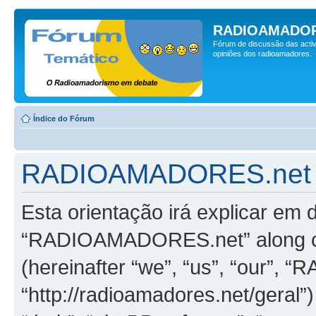
RADIOAMADOR
Fórum de discussão das activ
opiniões dos radioamadores.
Índice do Fórum
RADIOAMADORES.net - P
Esta orientação irá explicar em
“RADIOAMADORES.net” along co
(hereinafter “we”, “us”, “our”
“http://radioamadores.net/geral”)