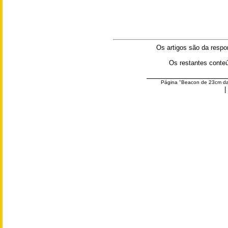
Os artigos são da respo
  Os restantes conte
Página "Beacon de 23cm da
|