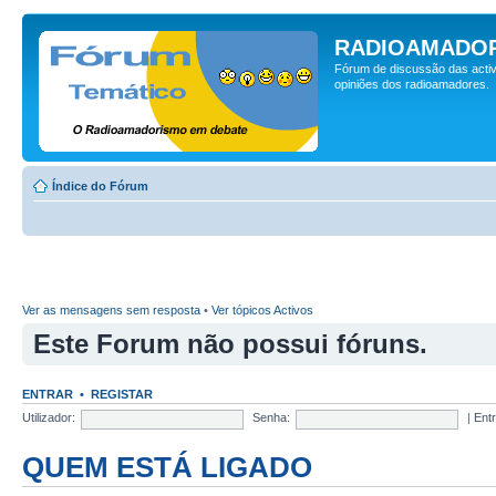
RADIOAMADOR
Fórum de discussão das activ
opiniões dos radioamadores.
Índice do Fórum
Ver as mensagens sem resposta
•
Ver tópicos Activos
Este Forum não possui fóruns.
ENTRAR
•
REGISTAR
Utilizador:
Senha:
|
Ent
QUEM ESTÁ LIGADO