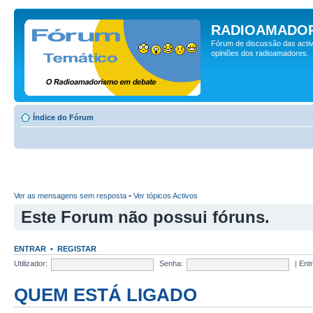
RADIOAMADOR
Fórum de discussão das activ
opiniões dos radioamadores.
Índice do Fórum
Ver as mensagens sem resposta
•
Ver tópicos Activos
Este Forum não possui fóruns.
ENTRAR
•
REGISTAR
Utilizador:
Senha:
|
Ent
QUEM ESTÁ LIGADO