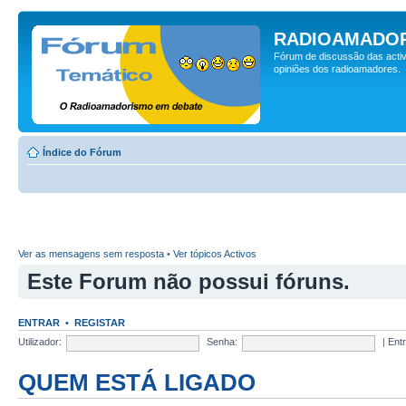
RADIOAMADOR
Fórum de discussão das activ
opiniões dos radioamadores.
Índice do Fórum
Ver as mensagens sem resposta
•
Ver tópicos Activos
Este Forum não possui fóruns.
ENTRAR
•
REGISTAR
Utilizador:
Senha:
|
Ent
QUEM ESTÁ LIGADO