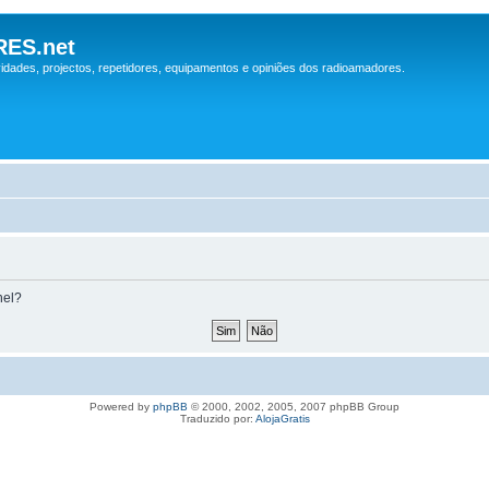
ES.net
idades, projectos, repetidores, equipamentos e opiniões dos radioamadores.
nel?
Powered by
phpBB
© 2000, 2002, 2005, 2007 phpBB Group
Traduzido por:
AlojaGratis