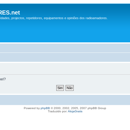
ES.net
idades, projectos, repetidores, equipamentos e opiniões dos radioamadores.
nel?
Powered by
phpBB
© 2000, 2002, 2005, 2007 phpBB Group
Traduzido por:
AlojaGratis