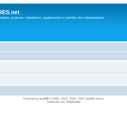
ES.net
idades, projectos, repetidores, equipamentos e opiniões dos radioamadores.
Powered by
phpBB
© 2000, 2002, 2005, 2007 phpBB Group
Traduzido por:
AlojaGratis