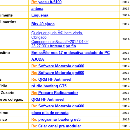
Re:
yaesu ft-5100
2017-
antena
2017-
imentel
Esquema
2017-
l martins
Bitx 40 ajuda
2017-
Qualquer ajuda Ã© bem vinda.
Obrigado
2017-
Cumprimentos&data2=2017-04-02
23:27:00">
Antena tipo fio
ustino
EmissÃ£o nos 17 m desativa teclado do PC
2017-
AJUDA
2017-
Re:
Software Motorola gm600
2017-
Re:
Software Motorola gm600
2017-
s
Re:
QRM HF Autmovel
2017-
³dio
rÃ¡dio baofeng GT5
2017-
 Zuzarte
Re:
Procuro Radioamador
2017-
aros colegas,
QRM HF Autmovel
2017-
Re:
Software Motorola gm600
2017-
nimo
placa pi's de entrada
2017-
anco
Re:
programar baofeng uv5r
2017-
Re:
Criar canal pra modular
2016-