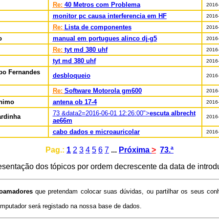
Re:
40 Metros com Problema
2016-
monitor pc causa interferencia em HF
2016-
Re:
Lista de componentes
2016-
o
manual em portugues alinco dj-g5
2016-
Re:
tyt md 380 uhf
2016-
tyt md 380 uhf
2016-
bo Fernandes
desbloqueio
2016-
Re:
Software Motorola gm600
2016-
nimo
antena ob 17-4
2016-
73 &data2=2016-06-01 12:26:00">
escuta albrecht
ardinha
2016-
ae66m
cabo dados e microauricolar
2016-
Pag.:
1
2
3
4
5
6
7
...
Próxima
>
73.ª
sentação dos tópicos por ordem decrescente da data de intro
ioamadores
que pretendam colocar suas dúvidas, ou partilhar os seus con
putador será registado na nossa base de dados.