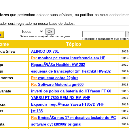
dores
que pretendam colocar suas dúvidas, ou partilhar os seus conheciment
dor será registado na nossa base de dados.
Seleccione o conjunto de mensagens
Pesquise a mensagem que preten
ome
Tópico
da Silva
ALINCO DX 701
2021-
Re:
monitor pc causa interferencia em HF
2019-
go
ReparaÃ§Ã£o Heathkit HW-202
2019-
go
esquema de transceptor 2m Heathkit HW-202
2019-
 santos
Re:
esquema cobra 22plus
2018-
Re:
Software Motorola gm600
2018-
vanate
inverti os polos da bateria do HTYaesu FT 60
2018-
YAESU FT 7800 SEM RX EM VHF
2017-
cia
Expandir frequÃªncia Yaesu FT857D VHF
2017-
as
jst 135
2017-
Re:
EmissÃ£o nos 17 m desativa teclado do PC
2017-
sta
software qyt kt8900r original
2017-