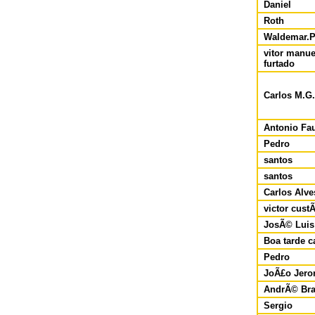
Daniel
Roth
Waldemar.P
vitor manue
furtado
Carlos M.G.
Antonio Fa
Pedro
santos
santos
Carlos Alve
victor custÃ
JosÃ© Luis
Boa tarde c
Pedro
JoÃ£o Jero
AndrÃ© Br
Sergio