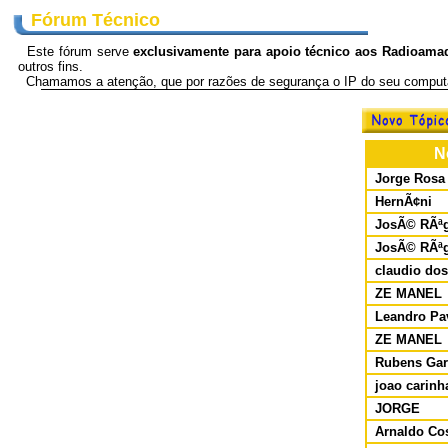
Fórum Técnico
Este fórum serve
exclusivamente para apoio técnico aos Radioama
outros fins.
Chamamos a atenção, que por razões de segurança o IP do seu computa
N
Jorge Rosa 
HernÃ¢ni
JosÃ© RÃª
JosÃ© RÃª
claudio dos
ZE MANEL
Leandro Pa
ZE MANEL
Rubens Gar
joao carinh
JORGE
Arnaldo Co